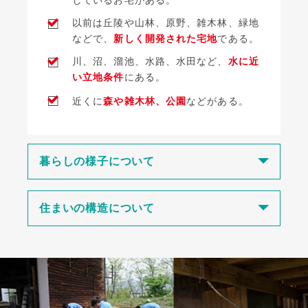
しているお宅がある。
□
以前は丘陵や山林、原野、雑木林、緑地
などで、
新しく開発された宅地
である。
□
川、沼、溜池、水路、水田など、
水に近
い立地条件
にある。
□
近くに
森や雑木林、公園
などがある。
暮らしの様子について
住まいの構造について