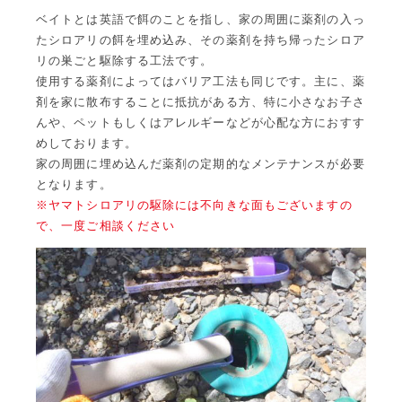
ベイトとは英語で餌のことを指し、家の周囲に薬剤の入っ
たシロアリの餌を埋め込み、その薬剤を持ち帰ったシロア
リの巣ごと駆除する工法です。
使用する薬剤によってはバリア工法も同じです。主に、薬
剤を家に散布することに抵抗がある方、特に小さなお子さ
んや、ペットもしくはアレルギーなどが心配な方におすす
めしております。
家の周囲に埋め込んだ薬剤の定期的なメンテナンスが必要
となります。
※ヤマトシロアリの駆除には不向きな面もございますの
で、一度ご相談ください