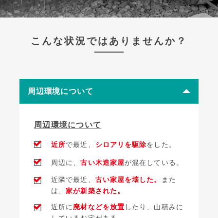
こんな状況ではありませんか？
周辺環境について
周辺環境について
□
近所
で最近、
シロアリを駆除
をした。
□
周辺に、
古い木造家屋
が混在している。
□
近隣で最近、
古い家屋を壊した。
また
は、
家が新築された。
□
近所に
廃材などを放置
したり、山積みに