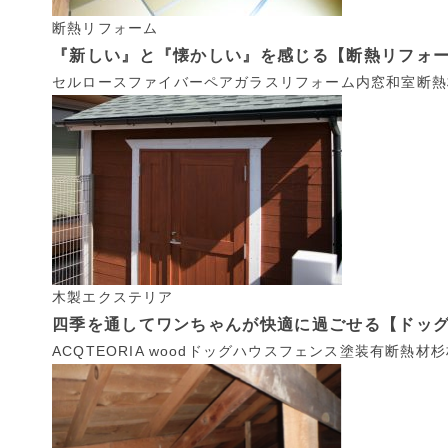
断熱リフォーム
『新しい』と『懐かしい』を感じる【断熱リフォー
セルロースファイバー
ペアガラス
リフォーム
内窓
和室
断熱
木製エクステリア
四季を通してワンちゃんが快適に過ごせる【ドッグ
ACQ
TEORIA wood
ドッグハウス
フェンス
塗装有
断熱材
杉