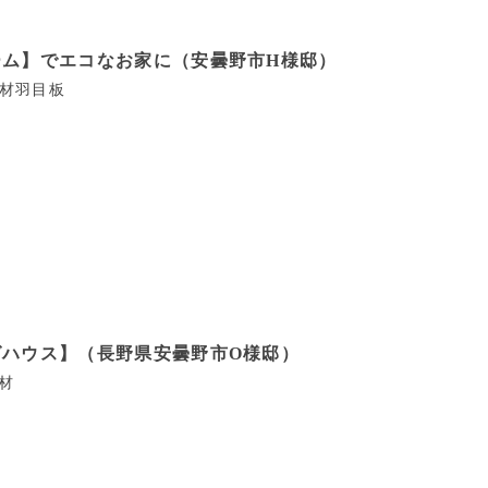
ム】でエコなお家に（安曇野市H様邸）
材
羽目板
ハウス】（長野県安曇野市O様邸）
材