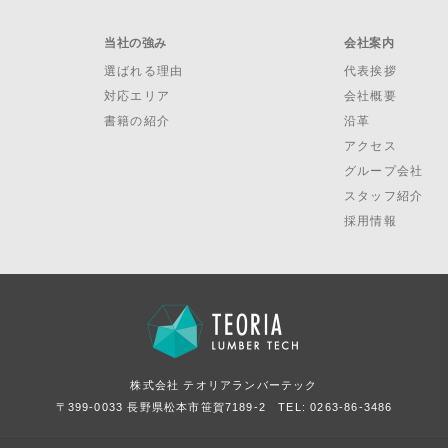
当社の強み
会社案内
選ばれる理由
代表挨拶
対応エリア
会社概要
書籍の紹介
沿革
アクセス
グループ会社
スタッフ紹介
採用情報
株式会社 テオリアランバーテック
〒399-0033 長野県松本市笹賀7189-2
TEL: 0263-86-3486