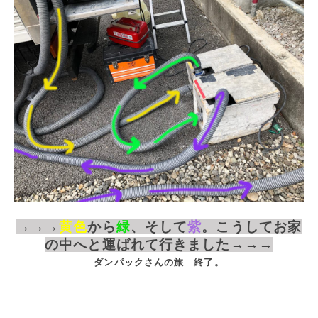
→→→
黄色
から
緑
、そして
紫
。こうしてお家
の中へと運ばれて行きました→→→
ダンパックさんの旅 終了。