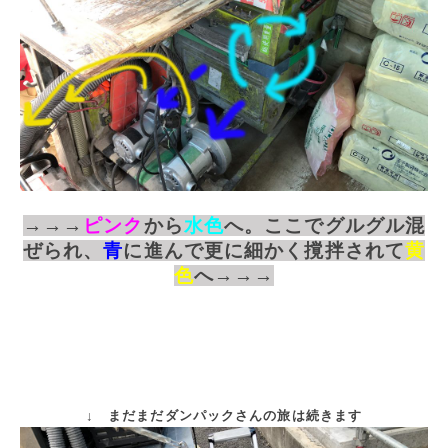
→→→
ピンク
から
水色
へ。ここでグルグル混
ぜられ、
青
に進んで更に細かく撹拌されて
黄
色
へ→→→
↓ まだまだダンパックさんの旅は続きます